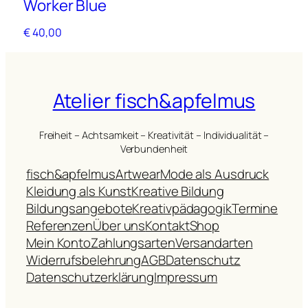
Worker Blue
B
€
40,00
€
4
Atelier fisch&apfelmus
Freiheit – Achtsamkeit – Kreativität – Individualität –
Verbundenheit
fisch&apfelmus
Artwear
Mode als Ausdruck
Kleidung als Kunst
Kreative Bildung
Bildungsangebote
Kreativpädagogik
Termine
Referenzen
Über uns
Kontakt
Shop
Mein Konto
Zahlungsarten
Versandarten
Widerrufsbelehrung
AGB
Datenschutz
Datenschutzerklärung
Impressum