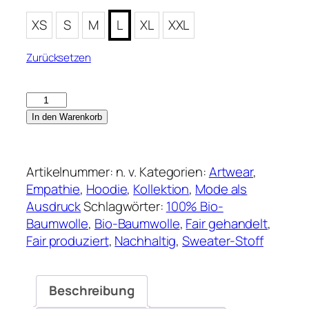
XS
S
M
L
XL
XXL
Zurücksetzen
Empathie
–
In den Warenkorb
Lässiger
Hoodie
in
Artikelnummer:
n. v.
Kategorien:
Artwear
,
Worker
Empathie
,
Hoodie
,
Kollektion
,
Mode als
Blue
Ausdruck
Schlagwörter:
100% Bio-
Menge
Baumwolle
,
Bio-Baumwolle
,
Fair gehandelt
,
Fair produziert
,
Nachhaltig
,
Sweater-Stoff
Beschreibung