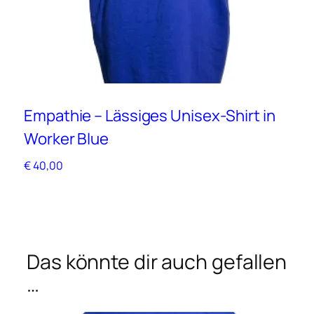
Empathie – Lässiges Unisex-Shirt in
Em
Worker Blue
B
€
40,00
€
4
Das könnte dir auch gefallen
…