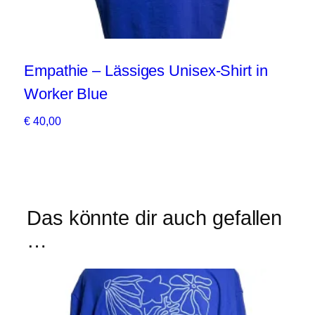
Empathie – Lässiges Unisex-Shirt in
Em
Worker Blue
B
€
40,00
€
4
Das könnte dir auch gefallen
…