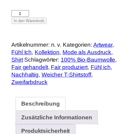
Fühl
ich
In den Warenkorb
–
Boxy-
Shirt
Artikelnummer:
n. v.
Kategorien:
Artwear
,
in
Fühl Ich
,
Kollektion
,
Mode als Ausdruck
,
Weiß
Shirt
Schlagwörter:
100% Bio-Baumwolle
,
Menge
Fair gehandelt
,
Fair produziert
,
Fühl ich
,
Nachhaltig
,
Weicher T-Shirtstoff
,
Zweifarbdruck
Beschreibung
Zusätzliche Informationen
Produktsicherheit