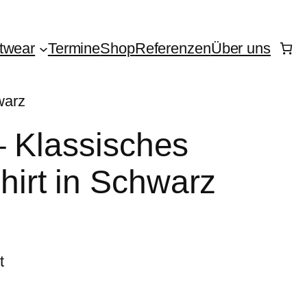
twear
Termine
Shop
Referenzen
Über uns
warz
– Klassisches
irt in Schwarz
t