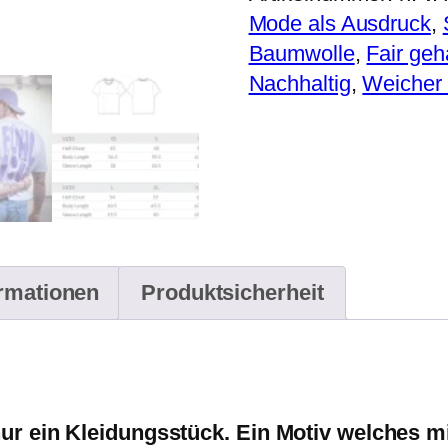
Shirt
Mode als Ausdruck
,
in
Baumwolle
,
Fair geh
Schwarz
Nachhaltig
,
Weicher T
Menge
ormationen
Produktsicherheit
nur ein Kleidungsstück. Ein Motiv welches m