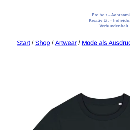
Zum
Inhalt
Freiheit – Achtsamk
Kreativität – Individu
springen
Verbundenheit
Start
/
Shop
/
Artwear
/
Mode als Ausdru