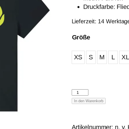
Druckfarbe: Flie
Lieferzeit:
14 Werktag
Größe
XS
S
M
L
X
Fühl
ich
In den Warenkorb
–
Klassisches
Damen
Artikelnummer:
n. v.