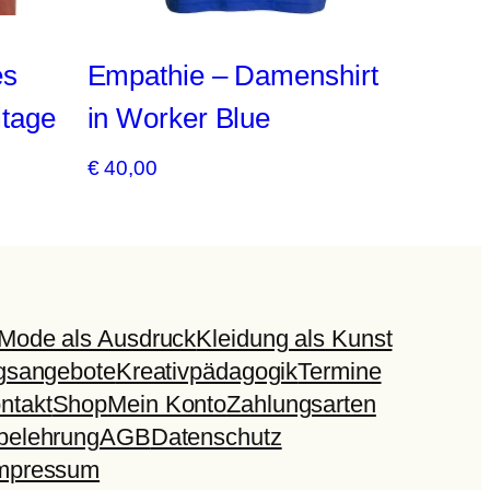
es
Empathie – Damenshirt
Fühl i
itage
in Worker Blue
Schw
€
40,00
€
48,00
Mode als Ausdruck
Kleidung als Kunst
gsangebote
Kreativpädagogik
Termine
ntakt
Shop
Mein Konto
Zahlungsarten
belehrung
AGB
Datenschutz
mpressum