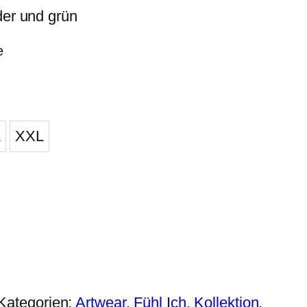
der und grün
e
L
XXL
Kategorien:
Artwear
,
Fühl Ich
,
Kollektion
,