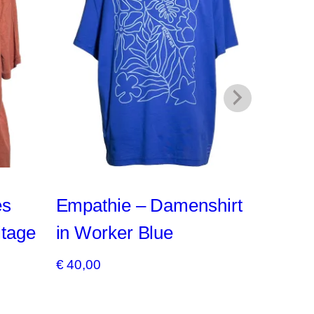
es
Empathie – Damenshirt
Fühl i
itage
in Worker Blue
Schw
€
40,00
€
48,00