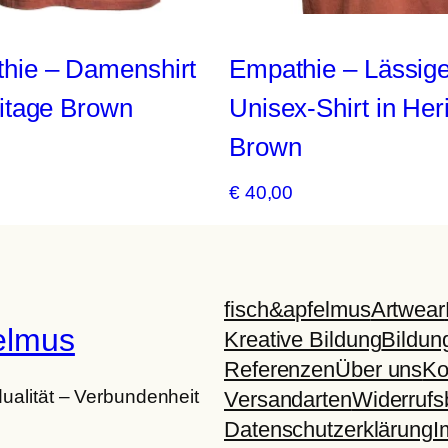
hie – Damenshirt
Empathie – Lässig
ritage Brown
Unisex-Shirt in Her
Brown
€
40,00
fisch&apfelmus
Artwear
felmus
Kreative Bildung
Bildun
Referenzen
Über uns
Ko
idualität – Verbundenheit
Versandarten
Widerrufs
Datenschutzerklärung
I