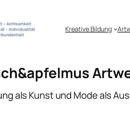
it – Achtsamkeit
Kreative Bildung
Art
tät – Individualität
rbundenheit
sch&apfelmus Artw
ung als Kunst und Mode als Au