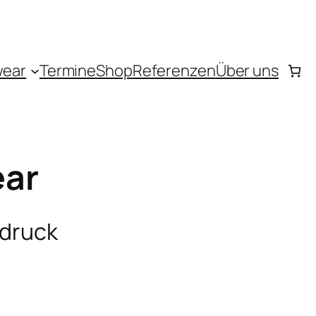
wear
Termine
Shop
Referenzen
Über uns
ear
sdruck