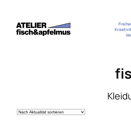
Zum
Inhalt
springen
Freihe
Kreativi
Ve
fi
Kleid