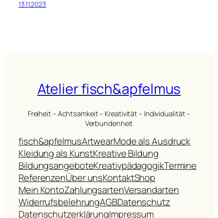
13.11.2023
Atelier fisch&apfelmus
Freiheit – Achtsamkeit – Kreativität – Individualität –
Verbundenheit
fisch&apfelmus
Artwear
Mode als Ausdruck
Kleidung als Kunst
Kreative Bildung
Bildungsangebote
Kreativpädagogik
Termine
Referenzen
Über uns
Kontakt
Shop
Mein Konto
Zahlungsarten
Versandarten
Widerrufsbelehrung
AGB
Datenschutz
Datenschutzerklärung
Impressum