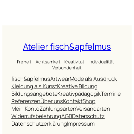
Atelier fisch&apfelmus
Freiheit – Achtsamkeit – Kreativität – Individualität –
Verbundenheit
fisch&apfelmus
Artwear
Mode als Ausdruck
Kleidung als Kunst
Kreative Bildung
Bildungsangebote
Kreativpädagogik
Termine
Referenzen
Über uns
Kontakt
Shop
Mein Konto
Zahlungsarten
Versandarten
Widerrufsbelehrung
AGB
Datenschutz
Datenschutzerklärung
Impressum