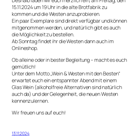
Deshalb laden wir euch herzlich ein, am Freitag, den
15.11.2024 um 19 Uhr in die alte Brotfabrik zu
kommen und die Westen anzuprobieren.
Ein paar Exemplare sind direkt verfügbar und können
mitgenommen werden, und natürlich gibt es auch
die Möglichkeit zu bestellen.
Ab Sonntag findet ihr die Westen dann auch im
Onlineshop.
Ob alleine oder in bester Begleitung – macht es euch
gemütlich!
Unter dem Motto „Wein & Westen mit den Besten“
erwartet euch ein entspannter Abend mit einem
Glas Wein (alkoholfreie Alternativen sind natürlich
auch da) und der Gelegenheit, die neuen Westen
kennenzulernen.
Wir freuen uns auf euch!
13.11.2024