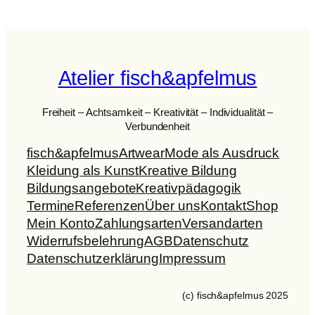
Atelier fisch&apfelmus
Freiheit – Achtsamkeit – Kreativität – Individualität –
Verbundenheit
fisch&apfelmus
Artwear
Mode als Ausdruck
Kleidung als Kunst
Kreative Bildung
Bildungsangebote
Kreativpädagogik
Termine
Referenzen
Über uns
Kontakt
Shop
Mein Konto
Zahlungsarten
Versandarten
Widerrufsbelehrung
AGB
Datenschutz
Datenschutzerklärung
Impressum
(c) fisch&apfelmus 2025