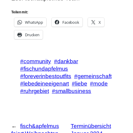
Teilen mit:
WhatsApp
Facebook
X
Drucken
#community
#dankbar
#fischundapfelmus
#foreverinbestoutfits
#gemeinschaft
#lebedeineeigenart
#liebe
#mode
#ruhrgebiet
#smallbusiness
←
fisch&apfelmus
Terminübersicht