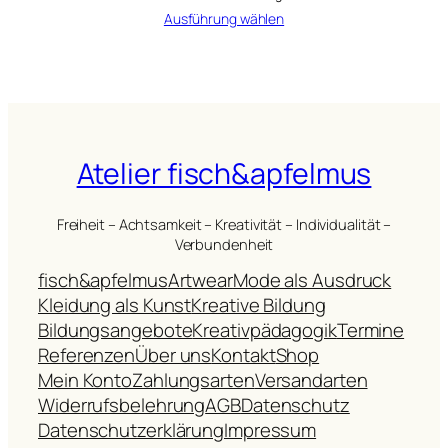
Ausführung wählen
Atelier fisch&apfelmus
Freiheit – Achtsamkeit – Kreativität – Individualität –
Verbundenheit
fisch&apfelmus
Artwear
Mode als Ausdruck
Kleidung als Kunst
Kreative Bildung
Bildungsangebote
Kreativpädagogik
Termine
Referenzen
Über uns
Kontakt
Shop
Mein Konto
Zahlungsarten
Versandarten
Widerrufsbelehrung
AGB
Datenschutz
Datenschutzerklärung
Impressum