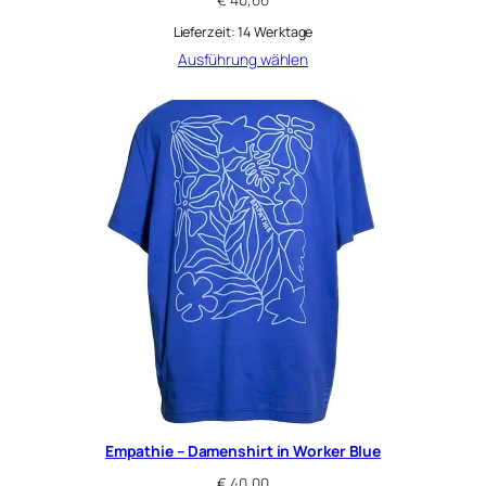
Lieferzeit:
14 Werktage
Ausführung wählen
Empathie – Damenshirt in Worker Blue
€
40,00